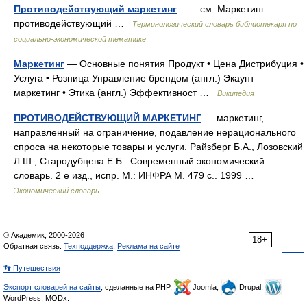
Противодействующий маркетинг
— см. Маркетинг
противодействующий …
Терминологический словарь библиотекаря по
социально-экономической тематике
Маркетинг
— Основные понятия Продукт • Цена Дистрибуция •
Услуга • Розница Управление брендом (англ.) Экаунт
маркетинг • Этика (англ.) Эффективност …
Википедия
ПРОТИВОДЕЙСТВУЮЩИЙ МАРКЕТИНГ
— маркетинг,
направленный на ограничение, подавление нерационального
спроса на некоторые товары и услуги. Райзберг Б.А., Лозовский
Л.Ш., Стародубцева Е.Б.. Современный экономический
словарь. 2 е изд., испр. М.: ИНФРА М. 479 с.. 1999 …
Экономический словарь
© Академик, 2000-2026
18+
Обратная связь:
Техподдержка
,
Реклама на сайте
👣 Путешествия
Экспорт словарей на сайты
, сделанные на PHP,
Joomla,
Drupal,
WordPress, MODx.